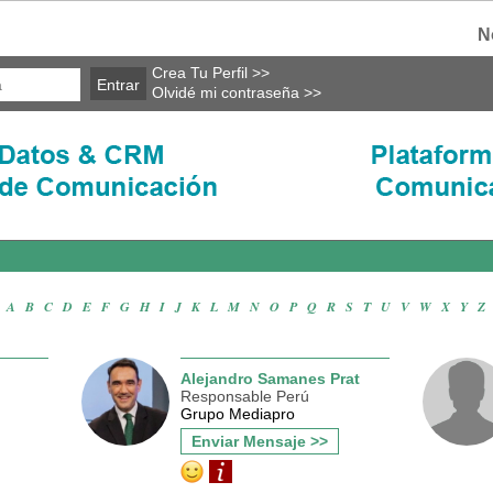
N
Crea Tu Perfil >>
Olvidé mi contraseña >>
A
·
B
·
C
·
D
·
E
·
F
·
G
·
H
·
I
·
J
·
K
·
L
·
M
·
N
·
O
·
P
·
Q
·
R
·
S
·
T
·
U
·
V
·
W
·
X
·
Y
·
Z
Alejandro Samanes Prat
Responsable Perú
Grupo Mediapro
Enviar Mensaje >>