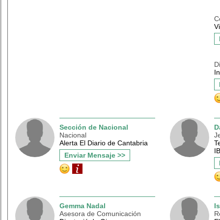
C
V
D
I
Sección de Nacional
D
Nacional
J
Alerta El Diario de Cantabria
Te
I
Enviar Mensaje >>
Gemma Nadal
I
Asesora de Comunicación
R