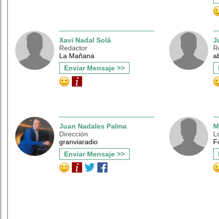
Xavi Nadal Solá
J
Redactor
R
La Mañana
a
Enviar Mensaje >>
Juan Nadales Palma
M
Dirección
L
granviaradio
F
Enviar Mensaje >>