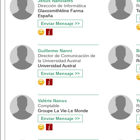
Jesús Nanclares
V
Dirección de Informática
R
Glaxosmithkline Farma
T
España
Enviar Mensaje >>
Guillermo Nanni
B
Director de Comunicación de
No
la Universidad Austral
R
Universidad Austral
Enviar Mensaje >>
Valérie Nanus
Y
Comptable
R
Groupe La Vie-Le Monde
O
Enviar Mensaje >>