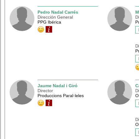
Pedro Nadal Carrés
M
Dirección General
D
PPG Ibérica
P
D
P
Jaume Nadal i Giró
C
Director
D
Produccions Paral·leles
O
D
O