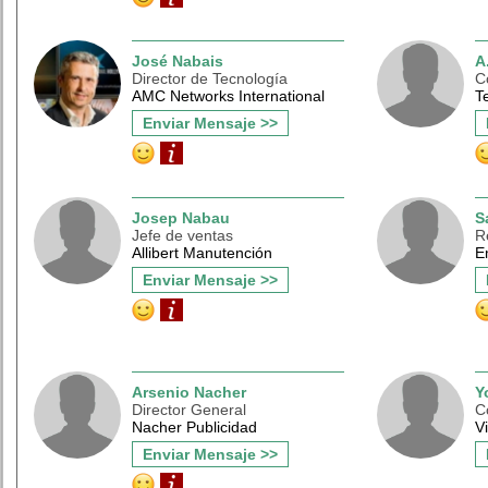
José Nabais
A
Director de Tecnología
C
AMC Networks International
T
Enviar Mensaje >>
Josep Nabau
S
Jefe de ventas
R
Allibert Manutención
E
Enviar Mensaje >>
Arsenio Nacher
Y
Director General
C
Nacher Publicidad
V
Enviar Mensaje >>