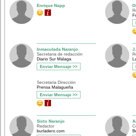
Enrique Napp
D
R
F
Inmaculada Naranjo
J
Secretaria de redacción
R
Diario Sur Málaga
L
Enviar Mensaje >>
Secretaria Dirección
Prensa Malagueña
Enviar Mensaje >>
Sixto Naranjo
A
Redactor
C
burladero.com
B