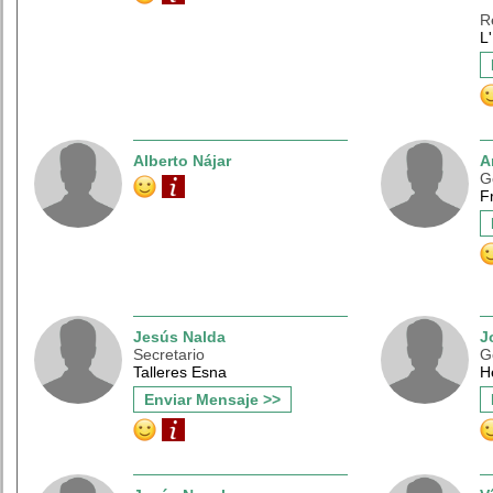
R
L
Alberto Nájar
A
G
F
Jesús Nalda
J
Secretario
G
Talleres Esna
H
Enviar Mensaje >>