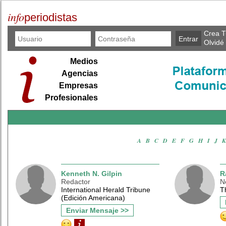
info
periodistas
Crea T
Olvidé
Medios
Agencias
Empresas
Profesionales
A
·
B
·
C
·
D
·
E
·
F
·
G
·
H
·
I
·
J
·
K
Kenneth N. Gilpin
R
Redactor
N
International Herald Tribune
T
(Edición Americana)
Enviar Mensaje >>