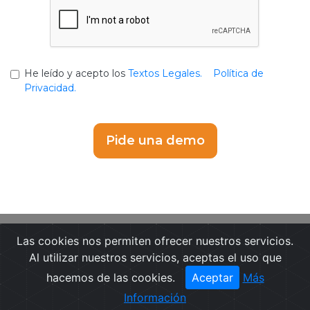
He leído y acepto los
Textos Legales.
Política de
Privacidad.
Las cookies nos permiten ofrecer nuestros servicios.
Portada
Noticias
Guía de Medios
Al utilizar nuestros servicios, aceptas el uso que
Notas de prensa
Textos Legales
hacemos de las cookies.
Aceptar
Más
Contactar
Pide una demo
Información