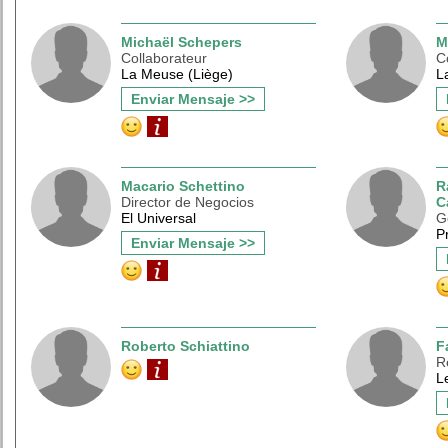
Michaël Schepers
M
Collaborateur
C
La Meuse (Liège)
L
Enviar Mensaje >>
Macario Schettino
R
Director de Negocios
C
El Universal
G
P
Enviar Mensaje >>
Roberto Schiattino
F
R
L