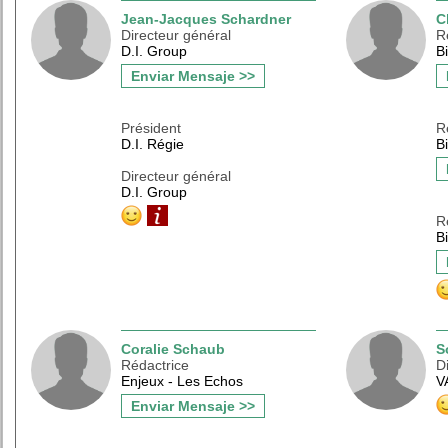
Jean-Jacques Schardner
C
Directeur général
R
D.I. Group
B
Enviar Mensaje >>
Président
R
D.I. Régie
B
Directeur général
D.I. Group
R
B
Coralie Schaub
S
Rédactrice
D
Enjeux - Les Echos
V
Enviar Mensaje >>