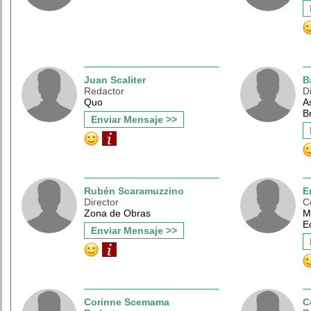
Juan Scaliter
B
Redactor
D
Quo
A
B
Enviar Mensaje >>
Rubén Scaramuzzino
E
Director
C
Zona de Obras
M
E
Enviar Mensaje >>
Corinne Scemama
C