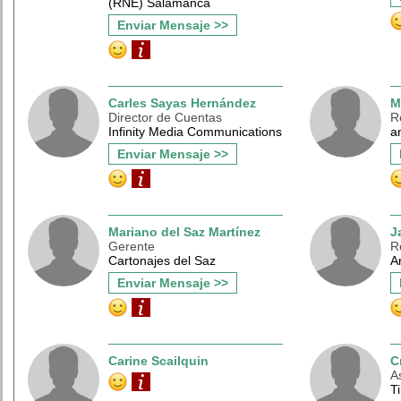
(RNE) Salamanca
Enviar Mensaje >>
Carles Sayas Hernández
M
Director de Cuentas
R
Infinity Media Communications
a
Enviar Mensaje >>
Mariano del Saz Martínez
J
Gerente
R
Cartonajes del Saz
A
Enviar Mensaje >>
Carine Scailquin
C
A
T