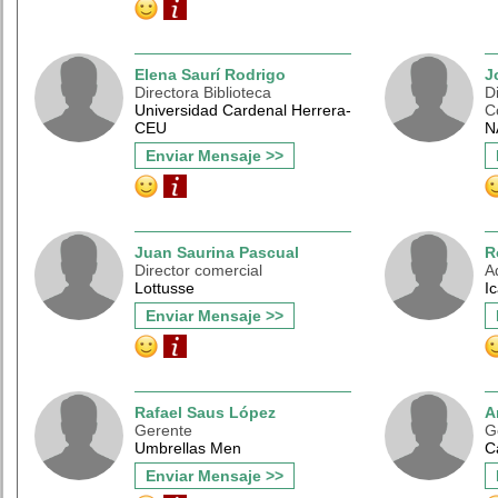
Elena Saurí Rodrigo
J
Directora Biblioteca
D
Universidad Cardenal Herrera-
C
CEU
N
Enviar Mensaje >>
Juan Saurina Pascual
R
Director comercial
A
Lottusse
Ic
Enviar Mensaje >>
Rafael Saus López
A
Gerente
G
Umbrellas Men
C
Enviar Mensaje >>