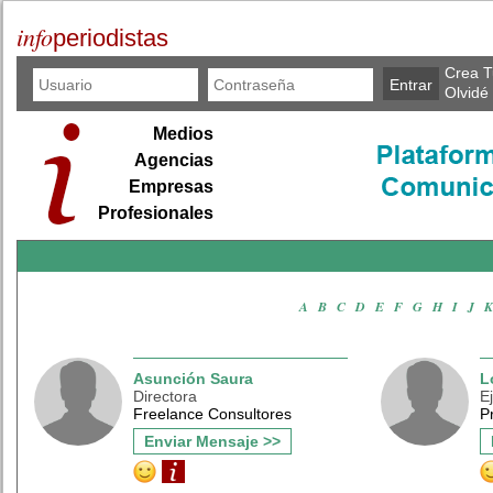
info
periodistas
Crea T
Olvidé
Medios
Agencias
Empresas
Profesionales
A
·
B
·
C
·
D
·
E
·
F
·
G
·
H
·
I
·
J
·
K
Asunción Saura
L
Directora
E
Freelance Consultores
P
Enviar Mensaje >>