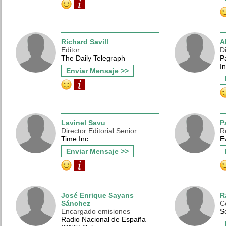
Richard Savill
A
Editor
D
The Daily Telegraph
P
I
Enviar Mensaje >>
Lavinel Savu
P
Director Editorial Senior
R
Time Inc.
E
Enviar Mensaje >>
José Enrique Sayans
R
Sánchez
C
Encargado emisiones
S
Radio Nacional de España