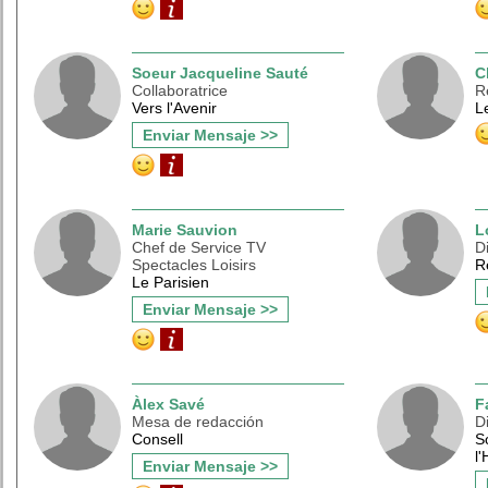
Soeur Jacqueline Sauté
C
Collaboratrice
R
Vers l'Avenir
L
Enviar Mensaje >>
Marie Sauvion
L
Chef de Service TV
D
Spectacles Loisirs
Re
Le Parisien
Enviar Mensaje >>
Àlex Savé
F
Mesa de redacción
D
Consell
S
l
Enviar Mensaje >>