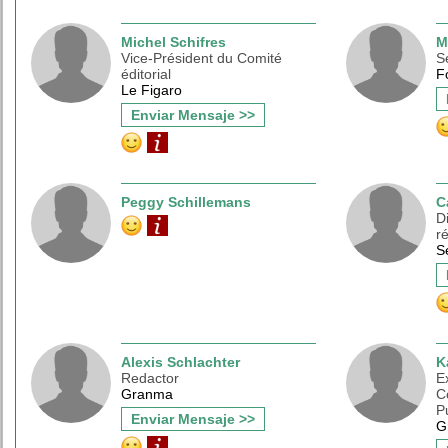
Michel Schifres
M
Vice-Président du Comité
S
éditorial
F
Le Figaro
Enviar Mensaje >>
Peggy Schillemans
C
D
r
S
Alexis Schlachter
K
Redactor
E
Granma
C
P
Enviar Mensaje >>
G