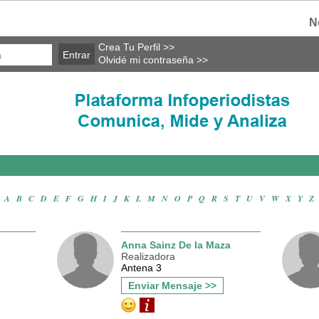
N
Crea Tu Perfil >>
Olvidé mi contraseña >>
A
·
B
·
C
·
D
·
E
·
F
·
G
·
H
·
I
·
J
·
K
·
L
·
M
·
N
·
O
·
P
·
Q
·
R
·
S
·
T
·
U
·
V
·
W
·
X
·
Y
·
Z
Anna Sainz De la Maza
Realizadora
Antena 3
Enviar Mensaje >>