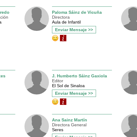
bredo
Paloma Sáinz de Vicuña
ción
Directora
a
Aula de Infantil
Enviar Mensaje >>
tes
J. Humberto Sáinz Gaxiola
Editor
El Sol de Sinaloa
Enviar Mensaje >>
Ana Sainz Martín
Directora General
Seres