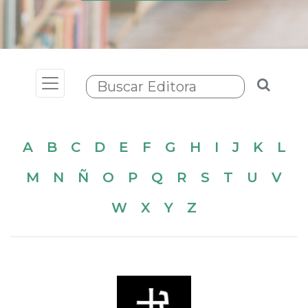
Toggle navigation
A
B
C
D
E
F
G
H
I
J
K
L
M
N
Ñ
O
P
Q
R
S
T
U
V
W
X
Y
Z