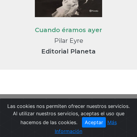
Cuando éramos ayer
Pilar Eyre
Editorial Planeta
Las cookies nos permiten ofrecer nuestros servicios.
Portada
Noticias
Guía de Medios
Al utilizar nuestros servicios, aceptas el uso que
Notas de prensa
Textos Legales
hacemos de las cookies.
Aceptar
Más
Contactar
Pide una demo
Información