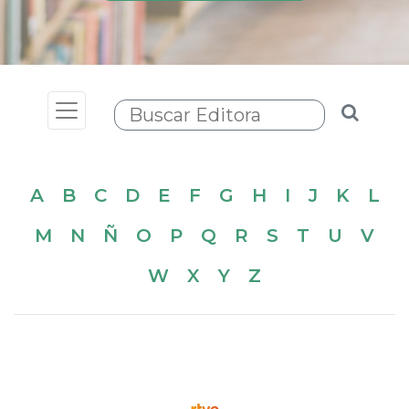
Toggle navigation
A
B
C
D
E
F
G
H
I
J
K
L
M
N
Ñ
O
P
Q
R
S
T
U
V
W
X
Y
Z