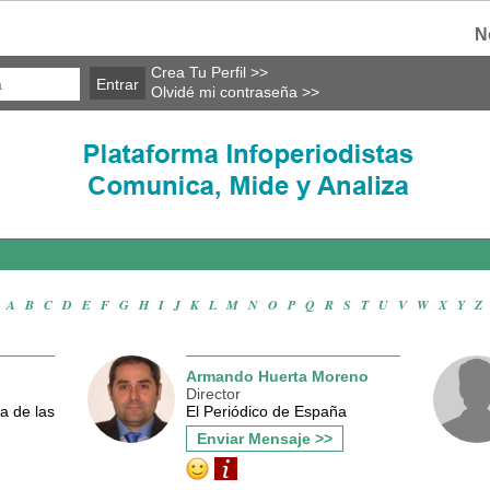
N
Crea Tu Perfil >>
Olvidé mi contraseña >>
A
·
B
·
C
·
D
·
E
·
F
·
G
·
H
·
I
·
J
·
K
·
L
·
M
·
N
·
O
·
P
·
Q
·
R
·
S
·
T
·
U
·
V
·
W
·
X
·
Y
·
Z
Armando Huerta Moreno
Director
a de las
El Periódico de España
Enviar Mensaje >>