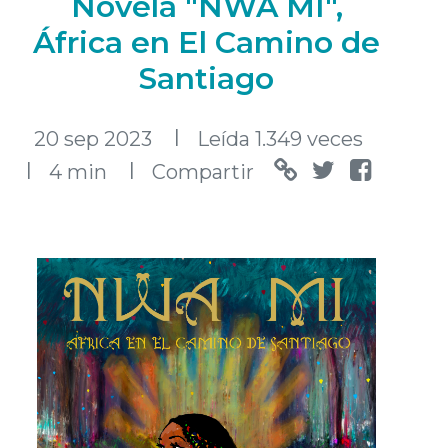
Novela "NWA MI",
África en El Camino de
Santiago
l
20 sep 2023
Leída 1.349 veces
l
l
4 min
Compartir