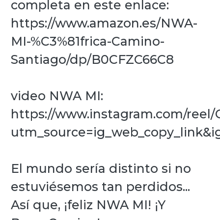
completa en este enlace:
https://www.amazon.es/NWA-
MI-%C3%81frica-Camino-
Santiago/dp/B0CFZC66C8
video NWA MI:
https://www.instagram.com/ree
utm_source=ig_web_copy_link&
El mundo sería distinto si no
estuviésemos tan perdidos...
Así que, ¡feliz NWA MI! ¡Y