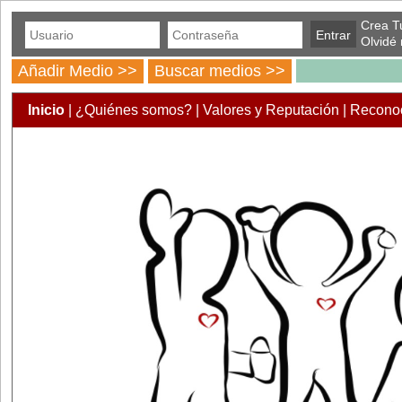
Crea Tu
Olvidé
Añadir Medio >>
Buscar medios >>
Inicio
|
¿Quiénes somos?
|
Valores y Reputación
|
Reconoc