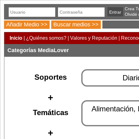
Crea Tu
Olvidé
Añadir Medio >>
Buscar medios >>
Inicio
|
¿Quiénes somos?
|
Valores y Reputación
|
Reconoc
Categorías MediaLover
Soportes
Diari
+
Alimentación,
Temáticas
+