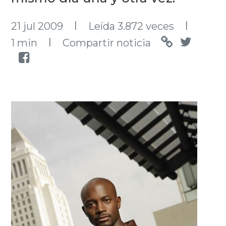
l
l
21 jul 2009
Leída 3.872 veces
l
1 min
Compartir noticia