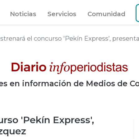
Noticias
Servicios
Comunidad
estrenará el concurso 'Pekín Express', presen
es
en información de Medios de C
rso 'Pekín Express',
ázquez