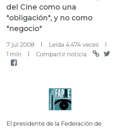
del Cine como una
"obligación", y no como
"negocio"
l
l
7 jul 2008
Leída 4.474 veces
l
1 min
Compartir noticia
El presidente de la Federación de