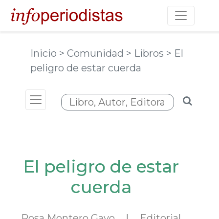
Toggle na
Inicio
> Comunidad
> Libros
> El
peligro de estar cuerda
Toggle navigation
El peligro de estar
cuerda
Rosa Montero Gayo
l
Editorial