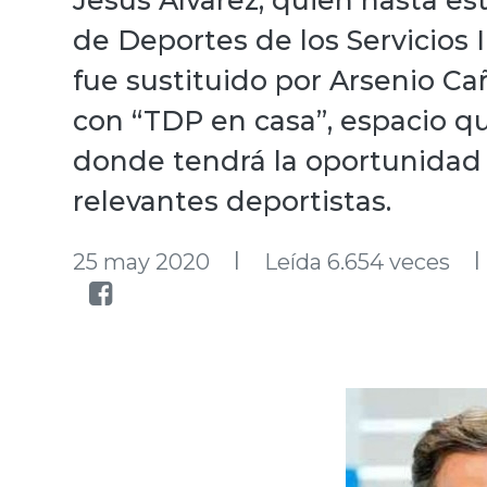
Jesús Álvarez, quien hasta es
de Deportes de los Servicios
fue sustituido por Arsenio Cañ
con “TDP en casa”, espacio qu
donde tendrá la oportunidad 
relevantes deportistas.
l
l
25 may 2020
Leída 6.654 veces