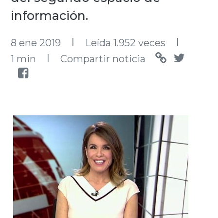
información.
l
l
8 ene 2019
Leída 1.952 veces
l
1 min
Compartir noticia