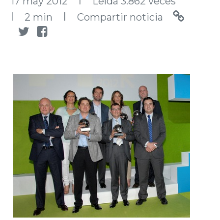
l
17 may 2012
Leída 3.862 veces
l
l
2 min
Compartir noticia